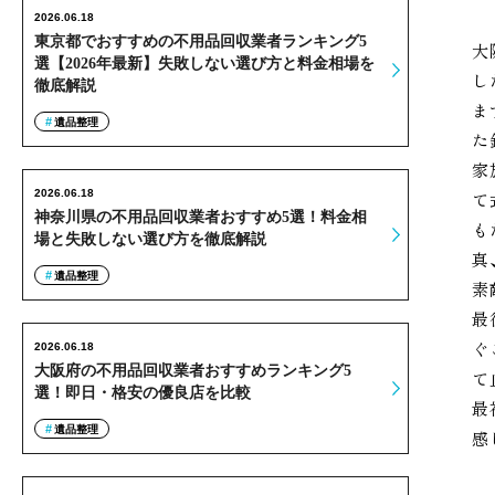
2026.06.18
東京都でおすすめの不用品回収業者ランキング5
大
選【2026年最新】失敗しない選び方と料金相場を
し
徹底解説
ま
遺品整理
た
家
2026.06.18
て
神奈川県の不用品回収業者おすすめ5選！料金相
も
場と失敗しない選び方を徹底解説
真
遺品整理
素
最
ぐ
2026.06.18
大阪府の不用品回収業者おすすめランキング5
て
選！即日・格安の優良店を比較
最
遺品整理
感