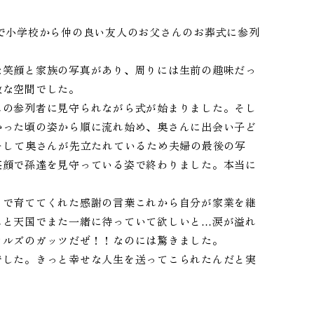
で小学校から仲の良い友人のお父さんのお葬式に参列
な笑顔と家族の写真があり、周りには生前の趣味だっ
敵な空間でした。
んの参列者に見守られながら式が始まりました。そし
かった頃の姿から順に流れ始め、奥さんに出会い子ど
そして奥さんが先立たれているため夫婦の最後の写
笑顔で孫達を見守っている姿で終わりました。本当に
まで育ててくれた感謝の言葉これから自分が家業を継
んと天国でまた一緒に待っていて欲しいと…涙が溢れ
フルズのガッツだぜ！！なのには驚きました。
でした。きっと幸せな人生を送ってこられたんだと実