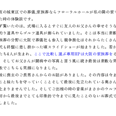
阪の城東区での葬儀,家族葬ならフローラルホールが私の隣の家
た時の体験談です。
ず驚いたのは、式場に入るとすぐに友人のお父さんの幸せそう
釣り道具やらゴルフ道具が飾られていました。そこは本当に素
族葬の分野に大阪で葬儀社も参入し競争激化はそれからたくさ
式も終盤に差し掛かった頃スライドショーが始まりました。若
たち4人が生まれ、
ここで比較し選ぶ専用HPは大阪の家族葬を
、そしてお父さんが闘病中の写真と言う風に続き最後は素敵な
敵でこちらも笑顔になりました。
後に喪主のご長男さんからのお話がありました。その内容は今
こと妹たちを守っていくことそして最後に先立たれている奥さ
止まりませんでした。そしてご出棺の時の音楽がまさかのウル
初から最後までとても印象的で今までに見たことのないお葬式
しました。