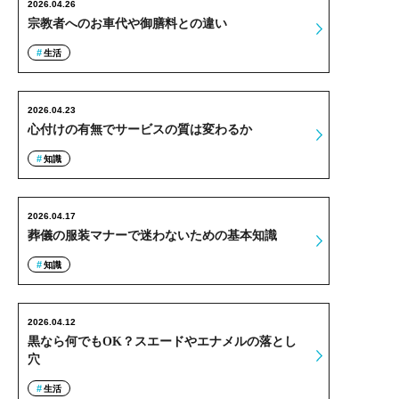
2026.04.26
宗教者へのお車代や御膳料との違い
生活
2026.04.23
心付けの有無でサービスの質は変わるか
知識
2026.04.17
葬儀の服装マナーで迷わないための基本知識
知識
2026.04.12
黒なら何でもOK？スエードやエナメルの落とし
穴
生活