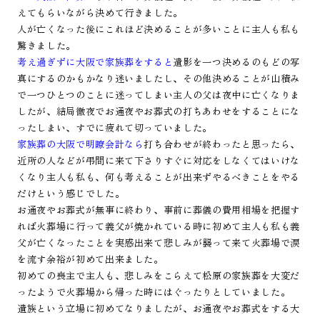
えてもらいながら決めて行きました。
人が亡くなった後にこれほど決めることが多いことに主人も私も
驚きました。
考え過ぎずに大阪で家族葬をすると
遺影を一つ決めるのもどの写
真にするのかもかなり迷いましたし、その他決めることが山積み
で一つひとつのことに迷ってしまい主人の父は夜中に亡くなりま
したが、結局徹夜でお通夜やお葬式の打ちあわせをすることにな
ったしまい、すでに疲れて切っていました。
家族葬の大阪で明瞭会計なら
打ち合わせが終わったと思ったら、
近所の人などが弔問に来て下さりすぐに対応をしなくてはいけな
くなり主人も私も、何も考えることが出来ずやるべきことをやる
だけという感じでした。
お通夜やお葬式が無事に終わり、事前に葬儀の費用相場を把握す
れば火葬場に行って義父が焼かれている時に初めて主人も私も義
父が亡くなったことを実感出来て悲しみが襲って来て火葬場で涙
を流す余裕が初めて出来ました。
初めての喪主で主人も、悲しみをこらえて松原の家族葬を大変だ
ったようで火葬場から帰った時にはぐったりとしていました。
遺族という立場に初めてなりましたが、お通夜やお葬式をする大