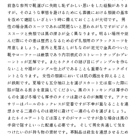
前急な参列で靴選びに失敗し恥ずかしい思いをした経験がありま
すが、そのような事態を避けるためにも葬儀における服装の基本
を改めて確認しいざという時に備えておくことが大切です。 男
性の場合黒のスーツであれば問題ないと思われがちですがビジネ
ススーツと喪服では黒の深さが全く異なります。明るい場所や並
んだ際にその差は歴然となるため必ず礼服用のブラックスーツを
用意しましょう。意外と見落としがちなのが足元で金具のついた
靴やローファーは厳禁であり内羽根式のストレートチップかプレ
ーントゥが正解です。またネクタイの結び目にディンプルを作ら
ないことや裾がシングル仕上げであることも重要なチェックポイ
ントとなります。 女性の服装においては肌の露出を抑えること
が鉄則です。夏場でも五分袖以上を選びスカート丈は座った際に
膝が隠れる長さを意識してください。黒のストッキングは薄手の
ものを選び冬場でも厚手のタイツは避けるのが無難です。アクセ
サリーはパールのネックレスが定番ですが不幸が重なることを連
想させる二連のものは絶対に避けて一連のものを選びましょう。
またネイルアートなどは落とすのがマナーですが急な場合は黒の
手袋で隠すといった配慮も必要です。 そして男女共通して気を
つけたいのが持ち物の素材です。革製品は殺生を連想させるため