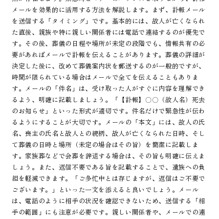
メールを効果的に活用する方法を解説します。まず、訃報メール
を送信する「タイミング」です。基本的には、故人が亡くなられ
た直後、親族や特に親しい関係者には電話で連絡するのが優先で
す。その後、葬儀の日程や場所が未定の段階でも、情報共有の必
要があればメールで訃報を伝えることがあります。葬儀の詳細が
決定した後に、改めて葬儀案内状を郵送するのが一般的ですが、
時間が限られている場合はメールで全てを伝えることもありま
す。メールの「件名」は、受け取った人がすぐに内容を理解でき
るよう、明確に記載しましょう。「【訃報】〇〇（故人名）死去
のお知らせ」といった形式が適切です。件名だけで緊急性が伝わ
るようにすることが大切です。メールの「本文」には、故人の氏
名、喪主の氏名と故人との続柄、故人が亡くなられた日時、そし
て葬儀の日時と場所（未定の場合はその旨）を簡潔に記載しま
す。家族葬などで会葬を辞退する場合は、その旨も明確に伝えま
しょう。また、返信不要である旨を記載することで、遺族への負
担を軽減できます。「ご多忙中とは存じますが、返信はご不要で
ございます。」といった一文を添えると良いでしょう。メール
は、電話のように相手の状況を確認できないため、送信する「相
手の範囲」にも注意が必要です。親しい関係者や、メールでの連