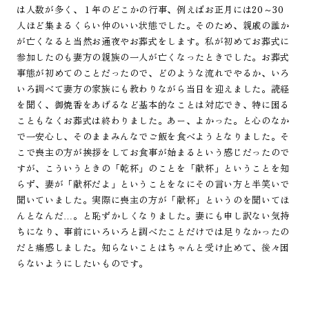
は人数が多く、１年のどこかの行事、例えばお正月には20～30
人ほど集まるくらい仲のいい状態でした。そのため、親戚の誰か
が亡くなると当然お通夜やお葬式をします。私が初めてお葬式に
参加したのも妻方の親族の一人が亡くなったときでした。お葬式
事態が初めてのことだったので、どのような流れでやるか、いろ
いろ調べて妻方の家族にも教わりながら当日を迎えました。読経
を聞く、御焼香をあげるなど基本的なことは対応でき、特に困る
こともなくお葬式は終わりました。あー、よかった。と心のなか
で一安心し、そのままみんなでご飯を食べようとなりました。そ
こで喪主の方が挨拶をしてお食事が始まるという感じだったので
すが、こういうときの「乾杯」のことを「献杯」ということを知
らず、妻が「献杯だよ」ということをなにその言い方と半笑いで
聞いていました。実際に喪主の方が「献杯」というのを聞いてほ
んとなんだ…。と恥ずかしくなりました。妻にも申し訳ない気持
ちになり、事前にいろいろと調べたことだけでは足りなかったの
だと痛感しました。知らないことはちゃんと受け止めて、後々困
らないようにしたいものです。