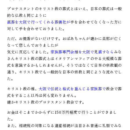
プロテスタントのキリスト教の葬式とはいえ、日本の葬式は一般
的な仏教と同じように
直葬を大阪で行ってくれる葬儀社が
手を合わせてなくなった方に
対して手を合わせておりました。
ただ、お焼香がないだけです。おばあちゃんが確かに旦那が亡く
なって悲しんでおりましたが
気丈に反応してました。
家族葬専門会館を大阪で見直すなら
みな
さんキリスト教の葬式とはイタリアンマフィアのやる大規模な葬
式を意識するかもしれませんが、そうではなくて日本の宗教観の
通り、キリスト教でも一般的な日本の宗教と同じような流れでし
た。
キリスト教の棺、
大阪で伝統と格式を重んじる家族葬で
教会で葬
式をすること以外は何も変わりません。
確かキリスト教のプロテスタント教会です。
お金はそこまでかからずに150万円程度で行うことができまし
た。
また、相続税の対象になる遺産相続が注目され普通に礼服でみな